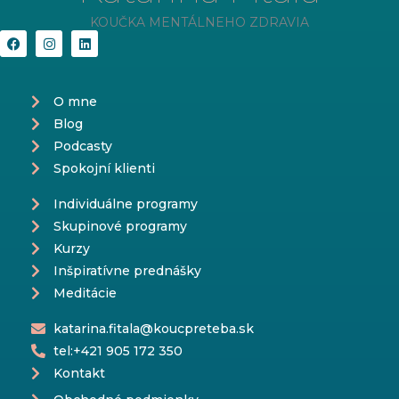
KOUČKA MENTÁLNEHO ZDRAVIA
F
I
L
a
n
i
c
s
n
e
t
k
b
a
e
O mne
o
g
d
o
r
i
Blog
k
a
n
m
Podcasty
Spokojní klienti
Individuálne programy
Skupinové programy
Kurzy
Inšpiratívne prednášky
Meditácie
katarina.fitala@koucpreteba.sk
tel:+421 905 172 350
Kontakt