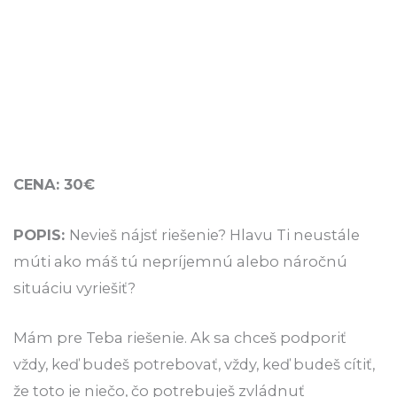
CENA: 30€
POPIS:
Nevieš nájsť riešenie? Hlavu Ti neustále
múti ako máš tú nepríjemnú alebo náročnú
situáciu vyriešiť?
Mám pre Teba riešenie. Ak sa chceš podporiť
vždy, keď budeš potrebovať, vždy, keď budeš cítiť,
že toto je niečo, čo potrebuješ zvládnuť