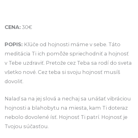
CENA:
30€
POPIS:
Kľúče od hojnosti máme v sebe. Táto
meditácia Ti ich pomôže spriechodniť a hojnosť
v Tebe uzdraviť. Pretože cez Teba sa rodí do sveta
všetko nové. Cez teba si svoju hojnosť musíš
dovoliť.
Nalaď sa na jej slová a nechaj sa unášať vibráciou
hojnosti a blahobytu na miesta, kam Ti doteraz
nebolo dovolené ísť. Hojnosť Ti patrí. Hojnosť je
Tvojou súčasťou.